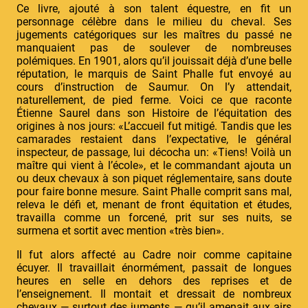
Ce livre, ajouté à son talent équestre, en fit un
personnage célèbre dans le milieu du cheval. Ses
jugements catégoriques sur les maîtres du passé ne
manquaient pas de soulever de nombreuses
polémiques. En 1901, alors qu’il jouissait déjà d’une belle
réputation, le marquis de Saint Phalle fut envoyé au
cours d’instruction de Saumur. On l’y attendait,
naturellement, de pied ferme. Voici ce que raconte
Étienne Saurel dans son Histoire de l’équitation des
origines à nos jours: «L’accueil fut mitigé. Tandis que les
camarades restaient dans l’expectative, le général
inspecteur, de passage, lui décocha un: «Tiens! Voilà un
maître qui vient à l’école», et le commandant ajouta un
ou deux chevaux à son piquet réglementaire, sans doute
pour faire bonne mesure. Saint Phalle comprit sans mal,
releva le défi et, menant de front équitation et études,
travailla comme un forcené, prit sur ses nuits, se
surmena et sortit avec mention «très bien».
Il fut alors affecté au Cadre noir comme capitaine
écuyer. Il travaillait énormément, passait de longues
heures en selle en dehors des reprises et de
l’enseignement. Il montait et dressait de nombreux
chevaux — surtout des juments — qu’il amenait aux airs