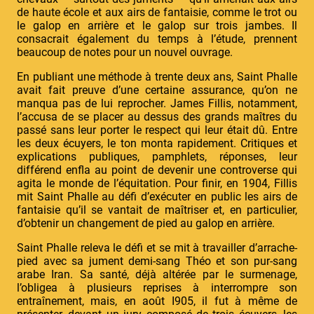
de haute école et aux airs de fantaisie, comme le trot ou
le galop en arrière et le galop sur trois jambes. Il
consacrait également du temps à l’étude, prennent
beaucoup de notes pour un nouvel ouvrage.
En publiant une méthode à trente deux ans, Saint Phalle
avait fait preuve d’une certaine assurance, qu’on ne
manqua pas de lui reprocher. James Fillis, notamment,
l’accusa de se placer au dessus des grands maîtres du
passé sans leur porter le respect qui leur était dû. Entre
les deux écuyers, le ton monta rapidement. Critiques et
explications publiques, pamphlets, réponses, leur
différend enfla au point de devenir une controverse qui
agita le monde de l’équitation. Pour finir, en 1904, Fillis
mit Saint Phalle au défi d’exécuter en public les airs de
fantaisie qu’il se vantait de maîtriser et, en particulier,
d’obtenir un changement de pied au galop en arrière.
Saint Phalle releva le défi et se mit à travailler d’arrache-
pied avec sa jument demi-sang Théo et son pur-sang
arabe Iran. Sa santé, déjà altérée par le surmenage,
l’obligea à plusieurs reprises à interrompre son
entraînement, mais, en août I905, il fut à même de