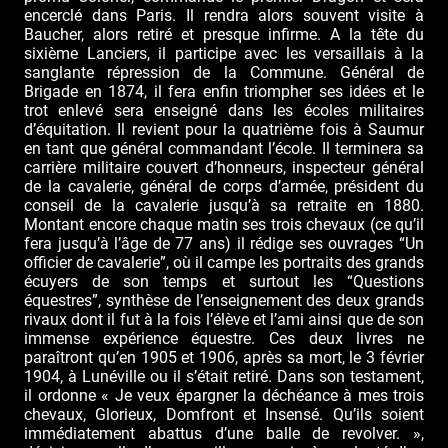
encerclé dans Paris. Il rendra alors souvent visite à
Baucher, alors retiré et presque infirme. A la tête du
sixième Lanciers, il participe avec les versaillais à la
sanglante répression de la Commune. Général de
Brigade en 1874, il fera enfin triompher ses idées et le
trot enlevé sera enseigné dans les écoles militaires
d’équitation. Il revient pour la quatrième fois à Saumur
en tant que général commandant l’école. Il terminera sa
carrière militaire couvert d’honneurs, inspecteur général
de la cavalerie, général de corps d’armée, président du
conseil de la cavalerie jusqu’à sa retraite en 1880.
Montant encore chaque matin ses trois chevaux (ce qu’il
fera jusqu’à l’âge de 77 ans) il rédige ses ouvrages “Un
officier de cavalerie”, où il campe les portraits des grands
écuyers de son temps et surtout les “Questions
équestres”, synthèse de l’enseignement des deux grands
rivaux dont il fut à la fois l’élève et l’ami ainsi que de son
immense expérience équestre. Ces deux livres ne
paraîtront qu’en 1905 et 1906, après sa mort, le 3 février
1904, à Lunéville ou il s’était retiré. Dans son testament,
il ordonne « Je veux épargner la déchéance à mes trois
chevaux, Glorieux, Domfront et Insensé. Qu’ils soient
immédiatement abattus d’une balle de revolver. »,