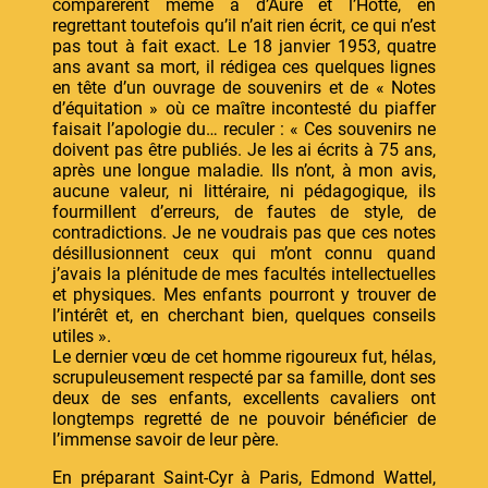
comparèrent même à d’Aure et l’Hotte, en
regrettant toutefois qu’il n’ait rien écrit, ce qui n’est
pas tout à fait exact. Le 18 janvier 1953, quatre
ans avant sa mort, il rédigea ces quelques lignes
en tête d’un ouvrage de souvenirs et de « Notes
d’équitation » où ce maître incontesté du piaffer
faisait l’apologie du… reculer : « Ces souvenirs ne
doivent pas être publiés. Je les ai écrits à 75 ans,
après une longue maladie. Ils n’ont, à mon avis,
aucune valeur, ni littéraire, ni pédagogique, ils
fourmillent d’erreurs, de fautes de style, de
contradictions. Je ne voudrais pas que ces notes
désillusionnent ceux qui m’ont connu quand
j’avais la plénitude de mes facultés intellectuelles
et physiques. Mes enfants pourront y trouver de
l’intérêt et, en cherchant bien, quelques conseils
utiles ».
Le dernier vœu de cet homme rigoureux fut, hélas,
scrupuleusement respecté par sa famille, dont ses
deux de ses enfants, excellents cavaliers ont
longtemps regretté de ne pouvoir bénéficier de
l’immense savoir de leur père.
En préparant Saint-Cyr à Paris, Edmond Wattel,