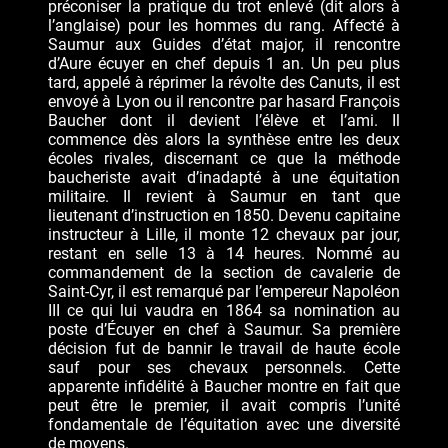
préconiser la pratique du trot enlevé (dit alors à
l’anglaise) pour les hommes du rang. Affecté à
Saumur aux Guides d’état major, il rencontre
d’Aure écuyer en chef depuis 1 an. Un peu plus
tard, appelé à réprimer la révolte des Canuts, il est
envoyé à Lyon ou il rencontre par hasard François
Baucher dont il devient l’élève et l’ami. Il
commence dès alors la synthèse entre les deux
écoles rivales, discernant ce que la méthode
baucheriste avait d’inadapté à une équitation
militaire. Il revient à Saumur en tant que
lieutenant d’instruction en 1850. Devenu capitaine
instructeur à Lille, il monte 12 chevaux par jour,
restant en selle 13 à 14 heures. Nommé au
commandement de la section de cavalerie de
Saint-Cyr, il est remarqué par l’empereur Napoléon
III ce qui lui vaudra en 1864 sa nomination au
poste d’Écuyer en chef à Saumur. Sa première
décision fut de bannir le travail de haute école
sauf pour ses chevaux personnels. Cette
apparente infidélité à Baucher montre en fait que
peut être le premier, il avait compris l’unité
fondamentale de l’équitation avec une diversité
de moyens.