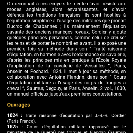
On reconnaît à ces écuyers le mérite d’avoir résisté aux
modes anglaises, alors envahissantes, et d’avoir
défendu les traditions françaises. Ils sont hostiles à
l’équitation simplifiée à l’usage des militaires que prônait
Ducroc de Chabannes ; ils maintiennent l’équitation
savante des anciens manèges royaux. Cordier y ajoute
quelques principes personnels, comme celui de creuser
les reins et de porter le nombril en avant. Il a exposé une
première fois sa méthode dans son ” Traité raisonné
d’équitation, en harmonie avec l’ordonnance de cavalerie,
d’après les principes mis en pratique à l’École Royale
d’application de la cavalerie de Versailles “, Paris,
Anselin et Pochard, 1824. Il met à jour sa méthode, en
collaboration avec Antoine Flandrin, dans son ” Cours
d’équitation militaire à l’usage des corps de troupes à
cheval “, Saumur, Degouy, et Paris, Anselin, 2 vol., 1830,
un manuel officieux jusqu’aux premières contestations.
Ouvrages
1824 :
Traité raisonné d’équitation par J.-B.-R. Cordier
(Paris France).
1825 :
Cours d’équitation militaire (approuvé par le
ministère de la Guerre) par Cordier et Flandrin (Saumur-