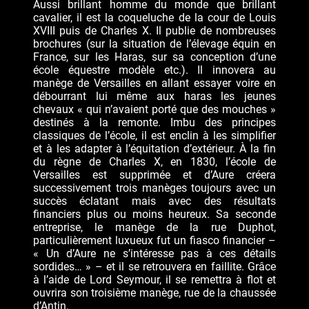
Aussi brillant homme du monde que brillant
cavalier, il est la coqueluche de la cour de Louis
XVIII puis de Charles X. Il publie de nombreuses
brochures (sur la situation de l’élevage équin en
France, sur les Haras, sur sa conception d’une
école équestre modèle etc.). Il innovera au
manège de Versailles en allant essayer voire en
débourrant lui même aux haras les jeunes
chevaux « qui n’avaient porté que des mouches »
destinés à la remonte. Imbu des principes
classiques de l’école, il est enclin à les simplifier
et à les adapter à l’équitation d’extérieur. À la fin
du règne de Charles X, en 1830, l’école de
Versailles est supprimée et d’Aure créera
successivement trois manèges toujours avec un
succès éclatant mais avec des résultats
financiers plus ou moins heureux. Sa seconde
entreprise, le manège de la rue Duphot,
particulièrement luxueux fut un fiasco financier –
« Un d’Aure ne s’intéresse pas à ces détails
sordides… » – et il se retrouvera en faillite. Grâce
à l’aide de Lord Seymour, il se remettra à flot et
ouvrira son troisième manège, rue de la chaussée
d’Antin.