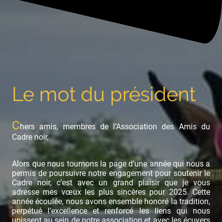
Le mot du président
C
hers amis, membres de l’Association des Amis du
Cadre noir,
Alors que nous tournons la page d’une année qui nous a
permis de poursuivre notre engagement pour soutenir le
Cadre noir, c’est avec un grand plaisir que je vous
adresse mes vœux les plus sincères pour 2025. Cette
année écoulée, nous avons ensemble honoré la tradition,
perpétué l’excellence et renforcé les liens qui nous
unissent au sein de notre association et avec les écuyers