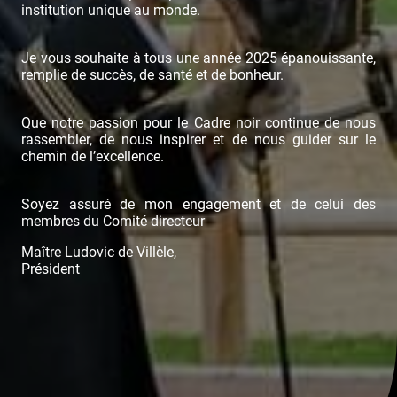
institution unique au monde.
Je vous souhaite à tous une année 2025 épanouissante,
remplie de succès, de santé et de bonheur.
Que notre passion pour le Cadre noir continue de nous
rassembler, de nous inspirer et de nous guider sur le
chemin de l’excellence.
Soyez assuré de mon engagement et de celui des
membres du Comité directeur
Maître Ludovic de Villèle,
Président