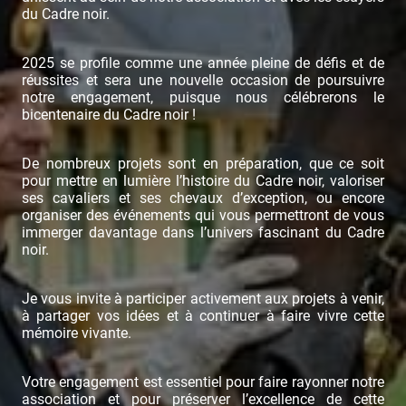
du Cadre noir.
2025 se profile comme une année pleine de défis et de
réussites et sera une nouvelle occasion de poursuivre
notre engagement, puisque nous célébrerons le
bicentenaire du Cadre noir !
De nombreux projets sont en préparation, que ce soit
pour mettre en lumière l’histoire du Cadre noir, valoriser
ses cavaliers et ses chevaux d’exception, ou encore
organiser des événements qui vous permettront de vous
immerger davantage dans l’univers fascinant du Cadre
noir.
Je vous invite à participer activement aux projets à venir,
à partager vos idées et à continuer à faire vivre cette
mémoire vivante.
Votre engagement est essentiel pour faire rayonner notre
association et pour préserver l’excellence de cette